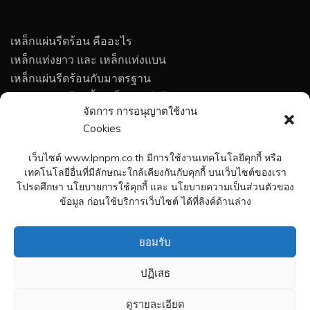
เหล็กแผ่นรีดร้อน คืออะไร
เหล็กแท่งยาว และ เหล็กแท่งแบน
เหล็กแผ่นรีดร้อนกับมาตรฐาน
เทคนิคการเลือกซื้อเหล็กแผ่นรีดร้อน
จัดการ การอนุญาตใช้งาน
การกัดกร่อนของโลหะ
Cookies
การป้องกันการกัดกร่อนของโลหะ
กรรมวิธีทางความร้อนของเหล็กกล้า
เว็บไซต์ www.lpnpm.co.th มีการใช้งานเทคโนโลยีคุกกี้ หรือ
สูตรคำนวณน้ำหนักเหล็กแผ่น
เทคโนโลยีอื่นที่มีลักษณะใกล้เคียงกันกับคุกกี้ บนเว็บไซต์ของเรา
โปรดศึกษา นโยบายการใช้คุกกี้ และ นโยบายความเป็นส่วนตัวของ
ร่วมงานกับเพลทมิล
ข้อมูล ก่อนใช้บริการเว็บไซต์ ได้ที่ลิงค์ด้านล่าง
ติดต่อเพลทมิล
ยอมรับ
ปฏิเสธ
Copyright © 2021 LPN PLATE MILL CO.,LTD. All Rights
ดูรายละเอียด