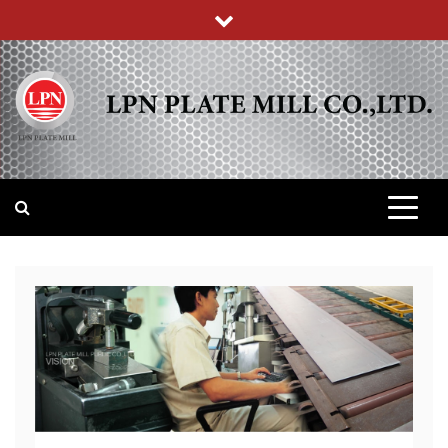
Skip
to
content
บริษัท แอล พี เอ็น เพลทมิล (จำกัด)