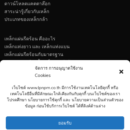
ดาวน์โหลดเเคตตาล๊อก
สาระน่ารู้เกี่ยวกับเหล็ก
ประเภทของเหล็กกล้า
เหล็กแผ่นรีดร้อน คืออะไร
เหล็กแท่งยาว และ เหล็กแท่งแบน
เหล็กแผ่นรีดร้อนกับมาตรฐาน
เทคนิคการเลือกซื้อเหล็กแผ่นรีดร้อน
จัดการ การอนุญาตใช้งาน
การกัดกร่อนของโลหะ
Cookies
การป้องกันการกัดกร่อนของโลหะ
กรรมวิธีทางความร้อนของเหล็กกล้า
เว็บไซต์ www.lpnpm.co.th มีการใช้งานเทคโนโลยีคุกกี้ หรือ
สูตรคำนวณน้ำหนักเหล็กแผ่น
เทคโนโลยีอื่นที่มีลักษณะใกล้เคียงกันกับคุกกี้ บนเว็บไซต์ของเรา
โปรดศึกษา นโยบายการใช้คุกกี้ และ นโยบายความเป็นส่วนตัวของ
ร่วมงานกับเพลทมิล
ข้อมูล ก่อนใช้บริการเว็บไซต์ ได้ที่ลิงค์ด้านล่าง
ติดต่อเพลทมิล
ยอมรับ