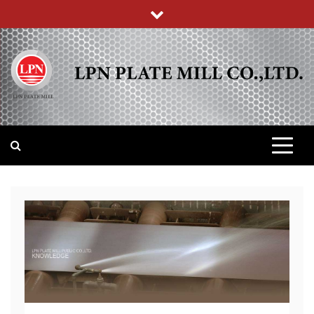
Skip
to
content
บริษัท แอล พี เอ็น เพลทมิล (จำกัด)