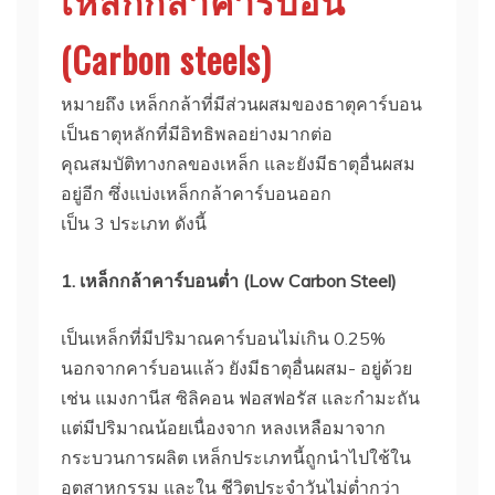
(Carbon steels)
หมายถึง เหล็กกล้าที่มีส่วนผสมของธาตุคาร์บอน
เป็นธาตุหลักที่มีอิทธิพลอย่างมากต่อ
คุณสมบัติทางกลของเหล็ก และยังมีธาตุอื่นผสม
อยู่อีก ซึ่งแบ่งเหล็กกล้าคาร์บอนออก
เป็น 3 ประเภท ดังนี้
1. เหล็กกล้าคาร์บอนต่ำ (Low Carbon Steel)
เป็นเหล็กที่มีปริมาณคาร์บอนไม่เกิน 0.25%
นอกจากคาร์บอนแล้ว ยังมีธาตุอื่นผสม- อยู่ด้วย
เช่น แมงกานีส ซิลิคอน ฟอสฟอรัส และกำมะถัน
แต่มีปริมาณน้อยเนื่องจาก หลงเหลือมาจาก
กระบวนการผลิต เหล็กประเภทนี้ถูกนำไปใช้ใน
อุตสาหกรรม และใน ชีวิตประจำวันไม่ต่ำกว่า