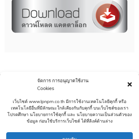
จัดการ การอนุญาตใช้งาน
Cookies
หน้าหลัก
ประวัติเพลทมิล
เว็บไซต์ www.lpnpm.co.th มีการใช้งานเทคโนโลยีคุกกี้ หรือ
วิสัยทัศน์
เทคโนโลยีอื่นที่มีลักษณะใกล้เคียงกันกับคุกกี้ บนเว็บไซต์ของเรา
โปรดศึกษา นโยบายการใช้คุกกี้ และ นโยบายความเป็นส่วนตัวของ
สารจากประธานกรรมการ
ข้อมูล ก่อนใช้บริการเว็บไซต์ ได้ที่ลิงค์ด้านล่าง
โครงสร้างองค์กร
โครงการจากเพลทมิล