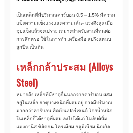
เป็นเหล็กที่มีปริมาณคาร์บอน 0.5 – 1.5% มีความ
แข็งความแข็งแรงและความเค้น- แรงดึงสูง เมื่อ
ชุบแข็งแล้วจะเปราะ เหมาะสำหรับงานที่ทนต่อ
การสึกหรอ ใช้ในการทำ เครื่องมือ สปริงแหนบ
ลูกปืน เป็นต้น
เหล็กกล้าประสม (Alloys
Steel)
หมายถึง เหล็กที่มีธาตุอื่นนอกจากคาร์บอน ผสม
อยู่ในเหล็ก ธาตุบางชนิดที่ผสมอยู่ อาจมีปริมาณ
มากกว่าคาร์บอน คิดเป็นเปอร์เซนต์ โดยน้ำหนัก
ในเหล็กก็ได้ธาตุที่ผสม ลงไปได้แก่ โมลิบดินั่ม
แมงกานีส ซิลิคอน โครเมียม อลูมิเนียม นิกเกิล