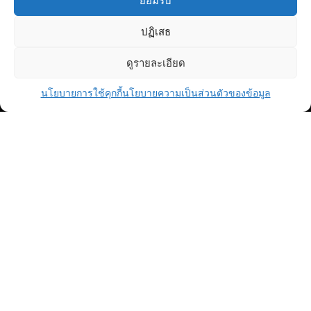
ยอมรับ
การรับรองมาตรฐานโรงงาน
การรับรองมาตรฐานสำหรับเหล็กแผ่น-ม้วนรีดร้อน
ปฏิเสธ
การรับรองมาตรฐานห้องปฏิบัติการทดสอบคุณภาพเหล็ก
ข่าวสารจากเพลทมิล
ดูรายละเอียด
นโยบายการใช้คุกกี้
นโยบายความเป็นส่วนตัวของข้อมูล
คุณภาพ ความปลอดภัย และสิ่งแวดล้อม (คสก.)
การบริหารคุณภาพ
การจัดการสิ่งแวดล้อม และการอนุรักษ์พลังงาน
ระบบจัดการอาชีวอนามัยและความปลอดภัย
เหล็กแผ่นรีดร้อนชนิดแผ่น
เหล็กแผ่นรีดร้อนชนิดม้วน
ห้องปฏิบัติการทดสอบ แอล พี เอ็น เพลทมิล
ดาวน์โหลดเเคตตาล๊อก
สาระน่ารู้เกี่ยวกับเหล็ก
ประเภทของเหล็กกล้า