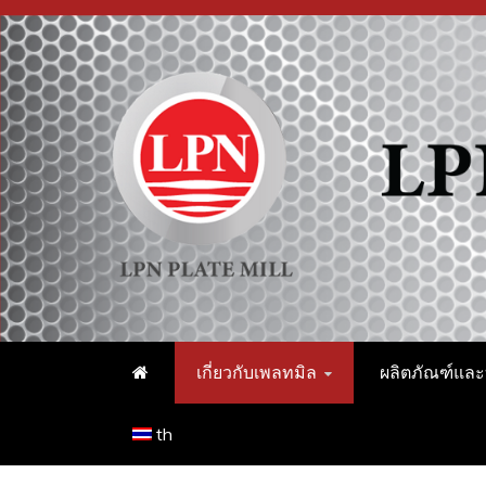
Skip
to
content
บริษัท แอล พี เ
เกี่ยวกับเพลทมิล
ผลิตภัณฑ์และ
th