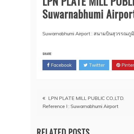
LPN PLATE MILL PUBLIC
Suwarnabhumi Airpor
Suwarnabhumi Airport : สนามบินสุวรรณภูม
SHARE
Facebook
Twitter
Pinte
Post
LPN PLATE MILL PUBLIC CO.,LTD.
Reference I : Suwarnabhumi Airport
navigation
RELATED POSTS