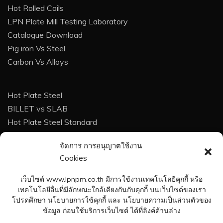
Hot Rolled Coils
LPN Plate Mill Testing Laboratory
Catalogue Download
Pig iron Vs Steel
Carbon Vs Alloys
Hot Plate Steel
BILLET vs SLAB
Hot Plate Steel Standard
Techinque For Buyer
จัดการ การอนุญาตใช้งาน
Corrosion
Cookies
Corrosion Protection
Heat Treatment of steel
เว็บไซต์ www.lpnpm.co.th มีการใช้งานเทคโนโลยีคุกกี้ หรือ
Weight Calculation Formula
เทคโนโลยีอื่นที่มีลักษณะใกล้เคียงกันกับคุกกี้ บนเว็บไซต์ของเรา
โปรดศึกษา นโยบายการใช้คุกกี้ และ นโยบายความเป็นส่วนตัวของ
Careers at Plate Mill
ข้อมูล ก่อนใช้บริการเว็บไซต์ ได้ที่ลิงค์ด้านล่าง
Contact Plate Mill